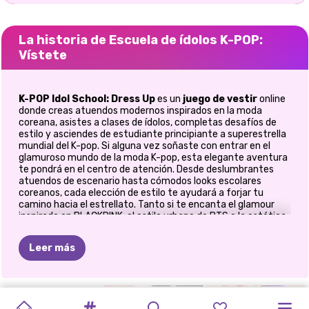
La historia de Escuela de ídolos K-POP:
Vístete
K-POP Idol School: Dress Up
es un
juego de vestir
online
donde creas atuendos modernos inspirados en la moda
coreana, asistes a clases de ídolos, completas desafíos de
estilo y asciendes de estudiante principiante a superestrella
mundial del K-pop. Si alguna vez soñaste con entrar en el
glamuroso mundo de la moda K-pop, esta elegante aventura
te pondrá en el centro de atención. Desde deslumbrantes
atuendos de escenario hasta cómodos looks escolares
coreanos, cada elección de estilo te ayudará a forjar tu
camino hacia el estrellato. Tanto si te encanta el glamour
inspirado en BLACKPINK, el estilo urbano de BTS o la estética
divertida de TWICE y aespa, este juego te ofrece inspiración
de moda sin fin.
Leer más
🌟 Conviértete en el ícono de la moda
K-Pop definitivo
ROMPECABEZAS
RUMI
ESTILO
DE
DISFRAZ
LIBRO
CONCIERTO
DESAFÍO
CONCIERTO
CONCIERTO
PRINCESAS