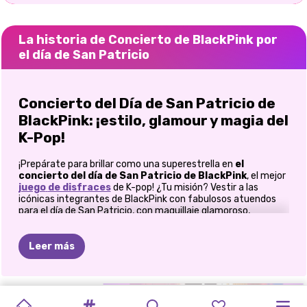
La historia de Concierto de BlackPink por
el día de San Patricio
Concierto del Día de San Patricio de
BlackPink: ¡estilo, glamour y magia del
K-Pop!
¡Prepárate para brillar como una superestrella en
el
concierto del día de San Patricio de BlackPink
, el mejor
juego
de disfraces
de K-pop! ¿Tu misión? Vestir a las
icónicas integrantes de BlackPink con fabulosos atuendos
para el día de San Patricio, con maquillaje glamoroso,
accesorios de moda y moda lista para el escenario. Ya sea
que estés creando un look elegante, atrevido o divertido, el
escenario está listo y es hora de dominar el estilo.
Leer más
Paso 1: Elige a tu miembro favorito de
BlackPink
GIRA
LIBRO
MODA
DE
BAILE
DE
MEJORES
CONCIERTO
RIVALIDAD
PRINCESAS
FASHIONISTAS
UNA
PRINCESSES
¿Quién es tu musa de la moda? ¡Elige a tu
ídolo de