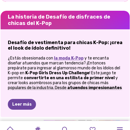
La historia de Desafío de disfraces de
chicas del K-Pop
Desafío de vestimenta para chicas K-Pop: ¡crea
el look de ídolo definitivo!
¿Estás obsesionada con
la moda K-Pop
y te encanta
diseñar atuendos que marcan tendencia? ¡Entonces
prepárate para ingresar al glamoroso mundo de los ídolos del
K-pop en
K-Pop Girls Dress Up Challenge
! Este juego te
permite
convertirte en una estilista de primer nivel
y
crear looks asombrosos para los grupos de chicas más
populares de la industria. Desde
atuendos impresionantes
para el escenario
hasta
ropa elegante para todos los
días
, ¡depende de ti asegurarte de que tus ídolos se roben la
atención!
Leer más
¡Dale estilo a tus ídolos como un profesional!
En este
emocionante juego de moda
, podrás
vestir y
GIRA
LIBRO
MODA
DE
BAILE
DE
MEJORES
PRINCESAS
EL
ESTILO
CELEBRIDADES
METAS
DE
CELEBRIDAD:
COLORES
maquillar a las estrellas del K-pop
para sus eventos más