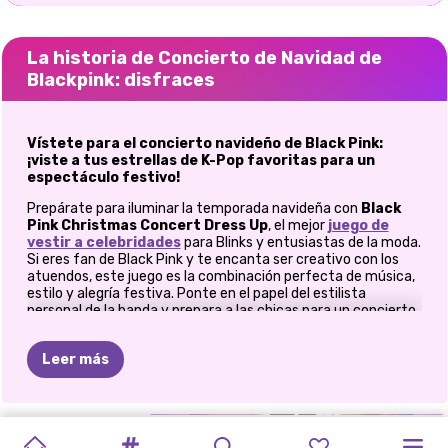
La historia de Concierto de Navidad de
Blackpink: disfraces
Vístete para el concierto navideño de Black Pink:
¡viste a tus estrellas de K-Pop favoritas para un
espectáculo festivo!
Prepárate para iluminar la temporada navideña con
Black
Pink Christmas Concert Dress Up
, el mejor
juego de
vestir a celebridades
para Blinks y entusiastas de la moda.
Si eres fan de Black Pink y te encanta ser creativo con los
atuendos, este juego es la combinación perfecta de música,
estilo y alegría festiva. Ponte en el papel del estilista
personal de la banda y prepara a las chicas para un concierto
navideño inolvidable.
Lleva la magia navideña al escenario
Leer más
El escenario está listo, las luces brillan y la multitud está
esperando. Pero antes de que Black Pink pueda deslumbrar a
sus fans, necesitan tu ayuda para crear increíbles looks
GIRA
LIBRO
MODA
DE
DESAFÍO
FIEBRE
CAJA
DE
CONCIERTO
LA
PRINCESAS
TENDENCIAS
PREPÁRATE
inspirados en las fiestas. Cada integrante de Black Pink tiene