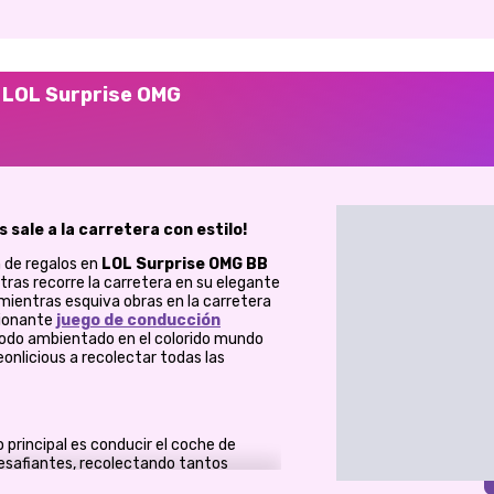
B LOL Surprise OMG
 sale a la carretera con estilo!
 de regalos en
LOL Surprise OMG BB
tras recorre la carretera en su elegante
mientras esquiva obras en la carretera
cionante
juego de conducción
todo ambientado en el colorido mundo
eonlicious a recolectar todas las
vo principal es conducir el coche de
desafiantes, recolectando tantos
los. Ten cuidado con las obras en la