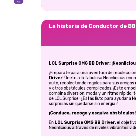
La historia de Conductor de B
LOL Surprise OMG BB Driver: ¡Neonlicious
¡Prepárate para una aventura de recolección
Driver
! Únete a la fabulosa Neonlicious mien
auto, recolectando regalos para sus amigos 
y otros obstáculos complicados. ¡Este emo
combina diversión, moda y un ritmo rápido, 
de LOL Surprise! ¿Estás listo para ayudar a N
sorpresas sin quedarse sin energía?
¡Conduce, recoge y esquiva obstáculos!
En
LOL Surprise OMG BB Driver
, el objeti
Neonlicious a través de niveles vibrantes y 
regalos como puedas mientras evitas obstácu