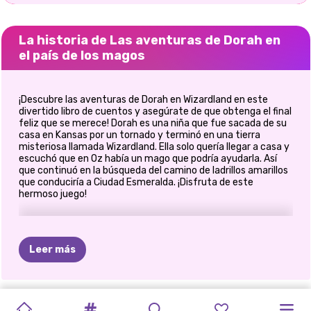
La historia de Las aventuras de Dorah en
el país de los magos
¡Descubre las aventuras de Dorah en Wizardland en este
divertido libro de cuentos y asegúrate de que obtenga el final
feliz que se merece! Dorah es una niña que fue sacada de su
casa en Kansas por un tornado y terminó en una tierra
misteriosa llamada Wizardland. Ella solo quería llegar a casa y
escuchó que en Oz había un mago que podría ayudarla. Así
que continuó en la búsqueda del camino de ladrillos amarillos
que conduciría a Ciudad Esmeralda. ¡Disfruta de este
hermoso juego!
Leer más
HALLOWEEN
LUE
Y
LA
PIXIES
Y
JEFES
DEL
CAFÉ
DE
OLLIE
VA
ELIZA
Y
EL
PRINCESAS
PROMESA