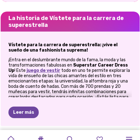
La historia de Vístete para la carrera de
superestrella
Vístete para la carrera de superestrella: ¡vive el
sueño de una fashionista suprema!
¡Entra en el deslumbrante mundo de la fama, la moda y las
transformaciones fabulosas en
Superstar Career Dress
Up
! Este
juego de vestir
todo en uno te permite explorar la
vida de ensueño de las chicas amantes del estilo en tres
emocionantes etapas: la universidad, la alfombra roja y una
boda de cuento de hadas. Con más de 700 prendas y 20
muñecas para vestir, tendrás infinitas combinaciones para
crear looks destacados para cada ocasión. ¿Estás lista para
comenzar?
Comienza como un estudiante universitario con estilo
Leer más
¡El viaje al estrellato comienza en la universidad! Crea looks
modernos y listos para el campus para tus chicas usando
cientos de piezas de moda que hacen que el estilo escolar
VIERNES
DRAMA
DE
TIKTOK
BLACK
PREMIO
A
RIVALIDAD
ELLIE
CELEBRIDADES
ESTILO
DE
CELEBRIDAD:
MI
CAMBIO
FASHIONISTA
sea todo menos aburrido. Sumérgete en un guardarropa