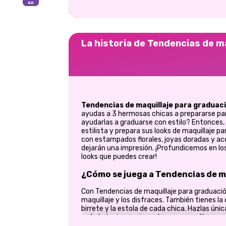
La historia de Tendencias de m
Tendencias de maquillaje para graduac
ayudas a 3 hermosas chicas a prepararse para
ayudarlas a graduarse con estilo? Entonces, 
estilista y prepara sus looks de maquillaje p
con estampados florales, joyas doradas y acc
dejarán una impresión. ¡Profundicemos en lo
looks que puedes crear!
¿Cómo se juega a Tendencias de m
Con Tendencias de maquillaje para graduación,
maquillaje y los disfraces. También tienes la
birrete y la estola de cada chica. Hazlas ún
y símbolos impresionantes para resaltar su est
mientras mezclas y combinas diferentes ele