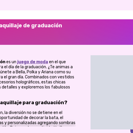
aquillaje de graduación
ión
es un
juego de moda
en el que
 el día de la graduación. ¿Te animas a
únete a Bella, Polka y Ariana como su
ara el gran día. Combinados con vestidos
esorios holográficos, estas chicas
s detalles y exploremos los fabulosos
aquillaje para graduación?
 la diversión no se detiene en el
 oportunidad de decorar la bata, el
icas y personalizadas agregando sombras
ilo. Deja que tu creatividad brille
mentos para crear el conjunto de