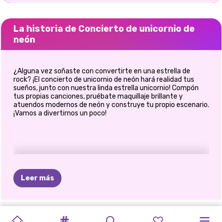
La historia de Concierto de unicornio de
neón
¿Alguna vez soñaste con convertirte en una estrella de
rock? ¡El concierto de unicornio de neón hará realidad tus
sueños, junto con nuestra linda estrella unicornio! Compón
tus propias canciones, pruébate maquillaje brillante y
atuendos modernos de neón y construye tu propio escenario.
¡Vamos a divertirnos un poco!
Leer más
CONCIERTO
RIVALIDAD
PRINCESAS
PRINCESA
FAMOSOS
ELLIE
ESTILO
DE
FASHIONISTAS
CELEBRIDAD:
CELEBRITY
CELEBRIDAD:
COLORES