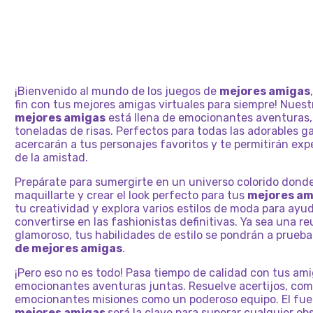
VIBRA
VESTIRSE
DEL
EQUIPO
ESPU
MALAS
DE
DE
FANTASÍA
ESTA
SIRENA
TIKTOK:
DENIM
AMIG
GLAM
PARA
LA
DE
CHICAS
IBIZA
SECUNDARIA
3
MONSTERELLA
CASA
DE
COLORES
MODA
PUNK
NOCHE
DE
UNIVERSITARIAS
LUJO
GRADUACIÓN
MEJO
¡Bienvenido al mundo de los juegos de
mejores amigas
AMIG
fin con tus mejores amigas virtuales para siempre! Nues
mejores amigas
está llena de emocionantes aventura
toneladas de risas. Perfectos para todas las adorables g
acercarán a tus personajes favoritos y te permitirán expe
de la amistad.
Prepárate para sumergirte en un universo colorido donde
maquillarte y crear el look perfecto para tus
mejores am
tu creatividad y explora varios estilos de moda para ayu
convertirse en las fashionistas definitivas. Ya sea una r
glamoroso, tus habilidades de estilo se pondrán a prueb
de mejores amigas
.
¡Pero eso no es todo! Pasa tiempo de calidad con tus ami
emocionantes aventuras juntas. Resuelve acertijos, co
emocionantes misiones como un poderoso equipo. El fuer
mejores amigas
será la clave para superar cualquier ob