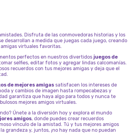
COMERCIAL
AMIGAS
K-POP
ESTILO
LOL
MERMAIDCORE
MONOCROMÁTICAS
DORADA
DE
BLACK
FRIDAY
R
BFF
AS
FANGIRLS
SURPRISE
OMG
LOS
MEJORES
PARA
AMIGOS
MEJORES
AMIGAS
mistades. Disfruta de las conmovedoras historias y los
e desarrollan a medida que juegas cada juego, creando
amigas virtuales favoritas.
mentos perfectos en nuestros divertidos
juegos de
omar selfies, editar fotos y agregar lindas calcomanías.
osos recuerdos con tus mejores amigas y deja que el
tad.
gos de mejores amigas
satisfacen los intereses de
 moda y cambios de imagen hasta rompecabezas y
edad garantiza que haya algo para todos y nunca te
abulosos mejores amigos virtuales.
ndo? Únete a la diversión hoy y explora el mundo
jores amigos
, donde puedes crear recuerdos
ermoso vínculo de la amistad. Tú y tus mejores amigos
 la grandeza y, juntos, ¡no hay nada que no puedan