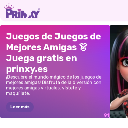
MEJORES
ELLIE
Y
SUS
SID
FIEST
Juegos de Juegos de
AMIGAS,
OLA
AMIGAS:
Y2K
FOTO
Mejores Amigas 👗
DE
CALOR,
AMBIENTE
CLAS
DE
P
Juega gratis en
ESTILO
VERANIEGO
EN
DE
M
VERANIEGO
LA
PLAYA
AMIG
prinxy.es
¡Descubre el mundo mágico de los juegos de
mejores amigas! Disfruta de la diversión con
mejores amigas virtuales, vístete y
maquíllate.
Leer más
CORA
CÓMO
RENOVACIÓN
FIEST
CHICAS
MAQUILLAJE
ROPA
MAQUILLAJE
TENDENCIAS
MEJO