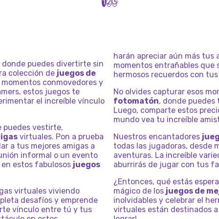
1
2
3
NTES:
BRILLANTES
ACADEMIA
MA
EN
MANGUITO
AÑO
NUEVO
R
POR
BRILLANTE
CALLEJERA
AS
Y2K
PURPURINA
DE
OUR
VS
DE
AÑO
PARA
VESTI
DEL
OÍDO
DE
DE
PRINCES
DE
DE
TIKTOK
AÑO
NUEVO
NUEVO
A
EGIRL
LA
MARIPOSA
DISNEY
PARA
RES
harán apreciar aún más tus a
, donde puedes divertirte sin
momentos entrañables que s
AS
tra colección de
juegos de
hermosos recuerdos con tus 
s, momentos conmovedores y
amers, estos juegos te
No olvides capturar esos mo
rimentar el increíble vínculo
fotomatón
, donde puedes t
Luego, comparte estos preci
mundo vea tu increíble amis
 puedes vestirte,
igas
virtuales. Pon a prueba
Nuestros encantadores
jue
dar a tus mejores amigas a
todas las jugadoras, desde
eunión informal o un evento
aventuras. La increíble vari
a en estos fabulosos
juegos
aburrirás de jugar con tus f
¿Entonces, qué estás espera
gas virtuales viviendo
mágico de los
juegos de me
mpleta desafíos y emprende
inolvidables y celebrar el h
te vínculo entre tú y tus
virtuales están destinados a
stáculo en estos
lograr!