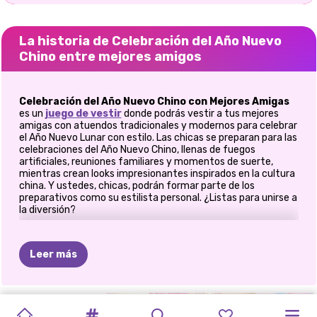
La historia de Celebración del Año Nuevo
Chino entre mejores amigos
Celebración del Año Nuevo Chino con Mejores Amigas
es un
juego de vestir
donde podrás vestir a tus mejores
amigas con atuendos tradicionales y modernos para celebrar
el Año Nuevo Lunar con estilo. Las chicas se preparan para las
celebraciones del Año Nuevo Chino, llenas de fuegos
artificiales, reuniones familiares y momentos de suerte,
mientras crean looks impresionantes inspirados en la cultura
china. Y ustedes, chicas, podrán formar parte de los
preparativos como su estilista personal. ¿Listas para unirse a
la diversión?
🎆 Celebra el Año Nuevo Lunar con
estilo y amistad
Leer más
Prepárate para adentrarte en un mundo colorido inspirado en
las tradiciones del Año Nuevo Chino. Desde la primera
CLICKER
CELEBRACIÓN
CELEBRIDADES
CASCANUECES:
CONCIERTO
&QUOT;
HERMANAS
COLECCIÓN
elección del atuendo hasta el accesorio final, cada detalle