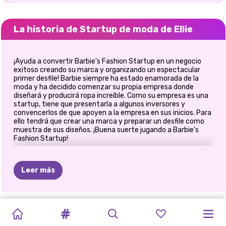
La historia de Startup de moda de Ellie
¡Ayuda a convertir Barbie's Fashion Startup en un negocio
exitoso creando su marca y organizando un espectacular
primer desfile! Barbie siempre ha estado enamorada de la
moda y ha decidido comenzar su propia empresa donde
diseñará y producirá ropa increíble. Como su empresa es una
startup, tiene que presentarla a algunos inversores y
convencerlos de que apoyen a la empresa en sus inicios. Para
ello tendrá que crear una marca y preparar un desfile como
muestra de sus diseños. ¡Buena suerte jugando a Barbie's
Fashion Startup!
Leer más
CHICAS
ESTUDIANTES
¿QUÉ
ME
MAQUILLAJE
HALLOWEEN
PRINCESAS
PRINCESA
PRINCESAS
E-GIRL
DESAFÍO
JUEGO
DE
REGRESO
TIKTOK
VS
DE
PONDRÍA
ESPELUZNANTE
EN
EL
ESTAMPADOS
POLINESIA
FASHION
MODA
DE
LA
VESTIR
A
LA