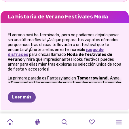
La historia de Verano Festivales Moda
El verano casi ha terminado, ¡pero no podíamos dejarlo pasar
sin una última fiesta! ¡Así que prepara tus zapatos cómodos
porque nuestras chicas te llevarán a un festival que te
encantará! ¡Únete a ellas en este increíble
juego de
disfraces
para chicas llamado
Moda de festivales de
verano
y mira qué impresionantes looks festivos puedes
armar para ellas mientras exploras su selección única de ropa
de fiesta y accesorios!
La primera parada es Fantasyland en
Tomorrowland
. Anna
y Rapunzel están preparando sus atuendos para este popular
festival de música electrónica y tú estás invitado a
ayudarlas a prepararse. Para eso, siéntete libre de comenzar
Leer más
con nuestro juego exclusivo de Prinxy
Summer Festivals
Fashion
, y mira qué looks de festival asombrosos puedes
armar para ellos. El primero en la fila para vestirse para el
maratón de baile en Princess Rapunzel. Rodeada de enormes
FESTIVAL
DIOS
MIO
LA
HORA
SUÉTER
BFFS
ABRAZO
A
HERMANAS
NOCHE
DE
MEJORES
LA
hongos y simpáticas figuras de dragones, tu princesa de pelo
BODA
PRINCESA
LAS
largo favorita está ansiosa por encontrar el vestido de fiesta
DE
DORADA
FEO
DE
VACACIONES
UN
AMIGO
NOCHEVIEJA
MEJORES
AMIGOS:
CELESTIAL
ARCOIRIS
RUBIAS
LO
adecuado. No la hagas esperar más y comienza a explorar la