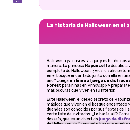
La historia de Halloween en el
Halloween ya casi está aquí, y este año nos 
manera. La princesa
Rapunzel
te desafió a v
completa de Halloween. ¿Eres lo suficiente
en el bosque encantado junto con ella en un
año? Juega
en línea al juego de disfrac
Forest
para niñas en Prinxy.app y prepárate
más oscuras que viven en su interior.
Este Halloween, el deseo secreto de Rapunze
mágicos que viven en el bosque encantado y u
duendes son conocidos por sus fiestas de Ha
corta lista de invitados. ¿Lo harás allí? Com
desafío, que es un divertido
juego de disfr
de Halloween de Rapunzel y haz que pruebe a
encontrarás disfraces de dos piezas inspirad