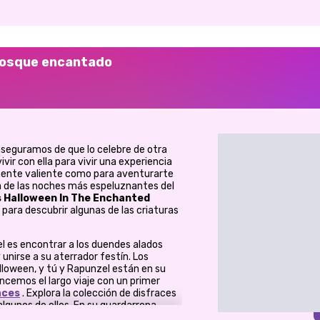
 bosque encantado
aseguramos de que lo celebre de otra
ivir con ella para vivir una experiencia
mente valiente como para aventurarte
a de las noches más espeluznantes del
es Halloween In The Enchanted
 para descubrir algunas de las criaturas
l es encontrar a los duendes alados
nirse a su aterrador festín. Los
lloween, y tú y Rapunzel están en su
encemos el largo viaje con un primer
aces
. Explora la colección de disfraces
lgunos de ellos. En su guardarropa,
os en los trajes característicos de