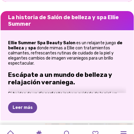
La historia de Salón de belleza y spa Ellie
Summer
Ellie Summer Spa Beauty Salon
es un relajante juego
de
belleza
y
spa
donde mimas a Ellie con tratamientos
calmantes, refrescantes rutinas de cuidado de la piel y
elegantes cambios de imagen veraniegos para un brillo
espectacular.
Escápate a un mundo de belleza y
relajación veraniega.
Si tu idea de un día perfecto incluye cuidado de la piel, un
ambiente tranquilo y un poco de autocuidado glamuroso,
entonces
Ellie Summer Spa Beauty Salon
está listo para
Leer más
convertirse en tu nuevo lugar favorito. Este relajante juego
de belleza te permite ayudar a Ellie a prepararse para el
verano con refrescantes tratamientos de spa, relajantes
rutinas de belleza y elegantes toques finales que la harán
CAMBIO
CAMBIO
CHICA
SALÓN
DE
RUTINA
DE
CAMBIO
CAMBIO
CAMBIO
MI
CAMBIO
CAMBIO
lucir radiante de pies a cabeza. Desde limpiezas faciales