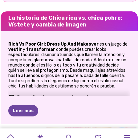
La historia de Chica rica vs. chica pobre:
Vístete y cambia de imagen
Rich Vs Poor Girl: Dress Up And Makeover
es un juego de
vestir
y
transformar
donde puedes crear looks
espectaculares, diseñar atuendos que llamen la atención y
competir en glamurosas batallas de moda. Adéntrate en un
mundo donde el estilo lo es todo y tu creatividad decide
quién se lleva el protagonismo. Desde maquillajes atrevidos
hasta atuendos dignos de la pasarela, cada detalle cuenta.
Tanto si prefieres la elegancia de lujo como el estilo casual
chic, tus habilidades de estilismo se pondrán a prueba.
👗 Crea looks espectaculares
Tu viaje comienza con una transformación completa. De pies
Leer más
a cabeza, cada detalle está en tus manos. Lograrás:
Aplicar maquillaje como sombra de ojos, lápiz labial y
brillo
AVATAR
BELLEZA
TRANSFORMAC
CONCURSO
VÍSTETE
VÍSTETE
JUEGOS
REGRESO
CAMBIO
CAMBIO
CAMBIO
Experimenta con peinados y colores de cabello