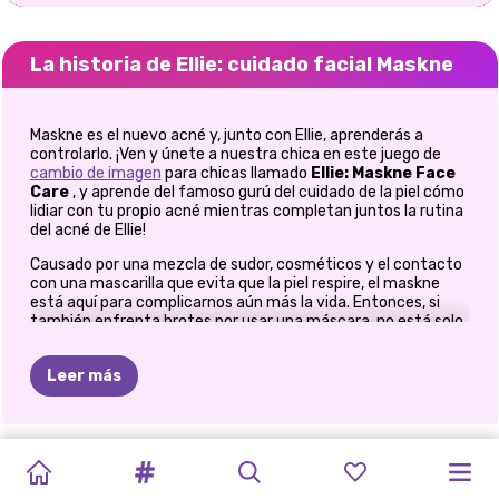
La historia de Ellie: cuidado facial Maskne
Maskne es el nuevo acné y, junto con Ellie, aprenderás a
controlarlo. ¡Ven y únete a nuestra chica en este juego de
cambio de imagen
para chicas llamado
Ellie: Maskne Face
Care
, y aprende del famoso gurú del cuidado de la piel cómo
lidiar con tu propio acné mientras completan juntos la rutina
del acné de Ellie!
Causado por una mezcla de sudor, cosméticos y el contacto
con una mascarilla que evita que la piel respire, el maskne
está aquí para complicarnos aún más la vida. Entonces, si
también enfrenta brotes por usar una máscara, no está solo.
La hermosa Ellie lo ha estado enfrentando desde el verano
pasado, pero afortunadamente aprendió qué productos de
Leer más
belleza y cosméticos usar y cómo mantenerlo bajo control.
Comienza con el
belleza
Ellie: Maskne Face Care
para niñas
y descubre paso a paso su rutina minimalista de cuidado de la
piel de inspiración coreana. ¡Entonces prepárate para
MAQUILLAJE
ESTUDIO
TENDENCIAS
TENDENCIAS
ELLIE:
RUTINA
DE
MAQUILLAJE
MAQUILLAJE
CAMBIO
CONCURSO
aprender algunos de sus trucos de maquillaje también!
PRINCESAS
TUTORIALES
Debido al coronavirus, seguirá usando la máscara todos los
DE
DE
FLORALES
DE
CUIDADO
BELLEZA
TRIS
VIP
PIXIE
DE
IMAGEN
DE
MAQUILLAJE
DE
días, pero sabe exactamente cómo combinar su sombra de