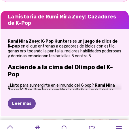
La historia de Rumi Mira Zoey: Cazadores
de K-Pop
Rumi Mira Zoey: K-Pop Hunters
es un
juego de clics de
K-pop
en el que entrenas a cazadores de ídolos con estilo,
ganas oro tocando la pantalla, mejoras habilidades poderosas
y dominas emocionantes batallas 5 contra 5.
Asciende a la cima del Olimpo del K-
Pop
¿Listo para sumergirte en el mundo del K-pop?
Rumi Mira
Zoey: K-Pop Hunters
combina la adictiva jugabilidad de
clicker con elegantes batallas de ídolos, mejoras de
personajes y acción trepidante de 5 contra 5. Tanto si te
Leer más
apasiona coleccionar héroes poderosos como si simplemente
disfrutas de los juegos inactivos, esta aventura te ofrece
emoción sin parar con un toque glamuroso de K-pop. La gran
pregunta es: ¿quién se convertirá en tu cazador favorito?
CAZADORES
ESCUELA
ROMPECABEZA
FIESTA
DE
LIBRO
DESAFÍO
MEJORES
CONCIERTO
¿La feroz Rumi, la elegante Mira o la imparable Zoey?