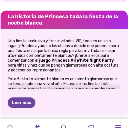
La historia de Princesa toda la fiesta de la
noche blanca
Una fiesta exclusiva y tres invitados VIP, todo en un solo
lugar. ¿Puedes ayudar a las chicas a decidir qué ponerse para
una fiesta en la que la única regla para las invitadas es usar
atuendos completamente blancos? ¡Únete a ellos para
comenzar con el
juego Princess All White Night Party
para niñas y haz que se pongan glamorosas con alta costura
y accesorios impresionantes!
Esta fiesta totalmente blanca es un evento glamoroso que
se lleva a cabo una vez al año. Es una de las fiestas más
esperadas y nuestras fashionistas no querrían perderse por
nada del mundo. Este año, el tema principal será el color
blanco. Todos los invitados deben estar vestidos de blanco, y
Leer más
es un desafío bastante difícil destacarse frente a la
multitud. ¡Pero no para Jasmine, Moana y Mulan! Es hora de
demostrar a todo el mundo su sentido del estilo. ¿Les
ayudarás?
FESTIVAL
GLAMOUR
VERANO
PRINCESA
PRINCESA
PRINCESA
PRINCESA
BFFS
FIESTA
DE
FIESTA
DE
AHORA
Y
FIESTA
¡Únete a las chicas para comenzar con este nuevo
juego de