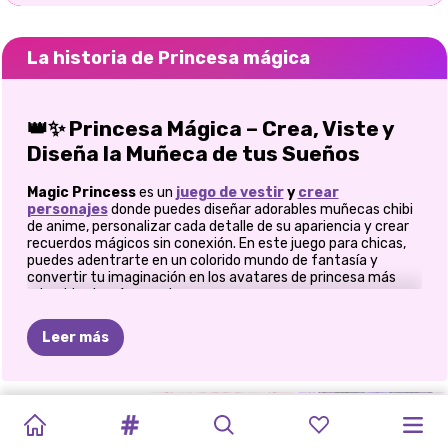
La historia de Princesa mágica
👑✨ Princesa Mágica – Crea, Viste y
Diseña la Muñeca de tus Sueños
Magic Princess
es un
juego de vestir
y
crear
personajes
donde puedes diseñar adorables muñecas chibi
de anime, personalizar cada detalle de su apariencia y crear
recuerdos mágicos sin conexión. En este juego para chicas,
puedes adentrarte en un colorido mundo de fantasía y
convertir tu imaginación en los avatares de princesa más
adorables jamás creados.
Diseña la princesa Chibi más linda de
Leer más
la historia
En este juego, puedes convertirte en un auténtico creador
EL
LIVE
JUEGO
DE
VESTIR
A
CREADOR
DIARIO
DE
CLUB
EL
MUNDO
JUEGO
DE
PROTESTA
LA
VIDA
de avatares y memojis. Desde adorables estrellas
internacionales hasta misteriosas muñecas góticas, Magic
REGRESO
STAR:
VESTIR
A
LAS
DE
MUÑECAS
GACHA
DE
LISA:
VESTIR
A
DE
SECRETA
Princess te da libertad ilimitada para diseñar personajes que