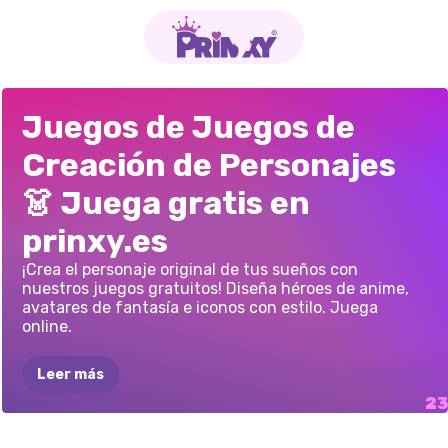
TOCA
LIFE
-
CREADOR
DE
TOCA
WORLD:
JUEGO
DE
PONY
CREATOR
LABUBU
MAKEUP:
CHICA
MÁGICA
ACADEMIA
DE
AVATAR
WORLD:
CUENTOS
DE
GACHA
LIFE:
TOCA
WORLD:
FIREBENDER:
Juegos de Juegos de
DISFRACES
PARA
AVATARES
LA
MANSIÓN
DE
VESTIR
STYLE
-
JUEGO
DE
SALÓN
DE
DEL
ART
MODA
FREAKISH
SALÓN
DE
VESTUARIO
DE
ESTILISTA
RESTAURANTE
JUEGO
DE
Creación de Personajes
NIÑAS
ESTILO
LAS
SPROUTS
VESTIR
PARA
BELLEZA
NOUVEAU
BELLEZA
FANTASÍA
VESTIR
A
ZUKO
COTTAGECORE
SUPERESTRELLAS
NIÑAS
👗 Juega gratis en
prinxy.es
¡Crea el personaje original de tus sueños con
nuestros juegos gratuitos! Diseña héroes de anime,
avatares de fantasía e iconos con estilo. Juega
online.
Leer más
JUEGO
DE
PAREJA
DE
KAWAII
RPG
VISTETE
CON
QUEENKA
GACHA
LIFE
2
GACHA
LIFE
3
CREADOR
DE
CLUB
GACHA