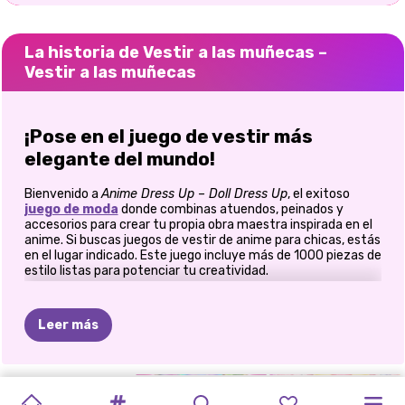
La historia de Vestir a las muñecas –
Vestir a las muñecas
¡Pose en el juego de vestir más
elegante del mundo!
Bienvenido a
Anime Dress Up – Doll Dress Up
, el exitoso
juego de moda
donde combinas atuendos, peinados y
accesorios para crear tu propia obra maestra inspirada en el
anime. Si buscas juegos de vestir de anime para chicas, estás
en el lugar indicado. Este juego incluye más de 1000 piezas de
estilo listas para potenciar tu creatividad.
👗 Libera tus poderes de estilo
Leer más
Elige tu personaje:
elige entre princesas queridas,
íconos del anime de moda o crea una muñeca
totalmente nueva.
PRINCESA
JUEGO
DE
CREADOR
Fiesta de atuendos:
Encuentra el vestido, top, falda
DIARIO
DE
JUEGO
DE
TEMPORADA
COSPLAY
CREADOR
DESAFÍO
LAS
o kimono perfecto. Combina streetwear, cosplay,