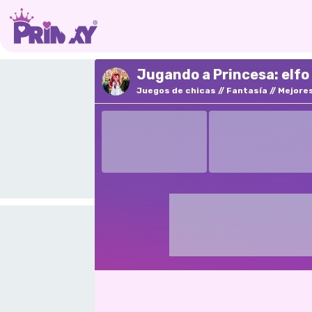
Jugando a Princesa: elfo
Juegos de chicas
Fantasía
Mejore