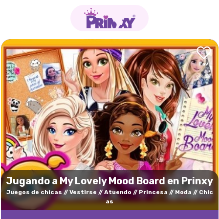
Jugando a My Lovely Mood Board en Prinxy
Juegos de chicas
Vestirse
Atuendo
Princesa
Moda
Chic
as