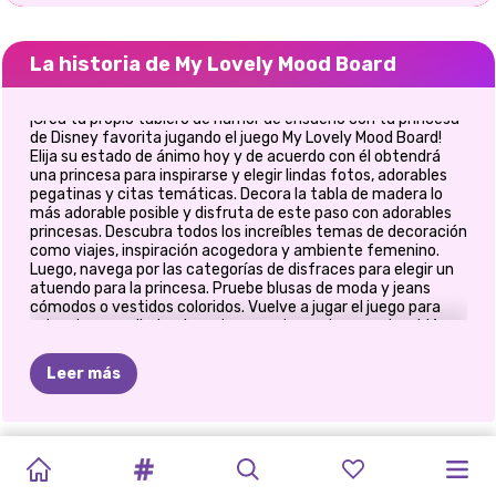
La historia de My Lovely Mood Board
¡Crea tu propio tablero de humor de ensueño con tu princesa
de Disney favorita jugando el juego My Lovely Mood Board!
Elija su estado de ánimo hoy y de acuerdo con él obtendrá
una princesa para inspirarse y elegir lindas fotos, adorables
pegatinas y citas temáticas. Decora la tabla de madera lo
más adorable posible y disfruta de este paso con adorables
princesas. Descubra todos los increíbles temas de decoración
como viajes, inspiración acogedora y ambiente femenino.
Luego, navega por las categorías de disfraces para elegir un
atuendo para la princesa. Pruebe blusas de moda y jeans
cómodos o vestidos coloridos. Vuelve a jugar el juego para
seleccionar un lindo atuendo para otras princesas también.
También recibirás todo tipo de regalos, ¡así que disfruta de tu
tiempo jugando a este nuevo juego llamado My Lovely Mood
Leer más
Board!
CHICAS
ESTUDIANTES
¿QUÉ
ME
MAQUILLAJE
HALLOWEEN
PRINCESAS
PRINCESA
PRINCESAS
E-GIRL
DESAFÍO
JUEGO
DE
REGRESO
TIKTOK
VS
DE
PONDRÍA
ESPELUZNANTE
EN
EL
ESTAMPADOS
POLINESIA
FASHION
MODA
DE
LA
VESTIR
A
LA