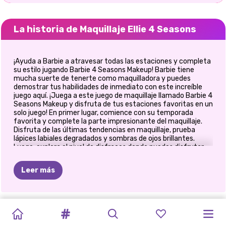
La historia de Maquillaje Ellie 4 Seasons
¡Ayuda a Barbie a atravesar todas las estaciones y completa
su estilo jugando Barbie 4 Seasons Makeup! Barbie tiene
mucha suerte de tenerte como maquilladora y puedes
demostrar tus habilidades de inmediato con este increíble
juego aquí. ¡Juega a este juego de maquillaje llamado Barbie 4
Seasons Makeup y disfruta de tus estaciones favoritas en un
solo juego! En primer lugar, comience con su temporada
favorita y complete la parte impresionante del maquillaje.
Disfruta de las últimas tendencias en maquillaje, prueba
lápices labiales degradados y sombras de ojos brillantes.
Luego, explora el nivel de disfraces donde puedes disfrutar
de atuendos coloridos y crear tu versión favorita de la
temporada. Elige un peinado trenzado funky y complétalo
Leer más
con vestidos estampados de flores. ¡Diviértete con este
nuevo juego de Barbie y asegúrate de explorar todas las
estaciones en un solo juego!
CHICAS
ESTUDIANTES
¿QUÉ
ME
MAQUILLAJE
HALLOWEEN
PRINCESAS
PRINCESA
PRINCESAS
E-GIRL
DESAFÍO
JUEGO
DE
REGRESO
TIKTOK
VS
DE
PONDRÍA
ESPELUZNANTE
EN
EL
ESTAMPADOS
POLINESIA
FASHION
MODA
DE
LA
VESTIR
A
LA