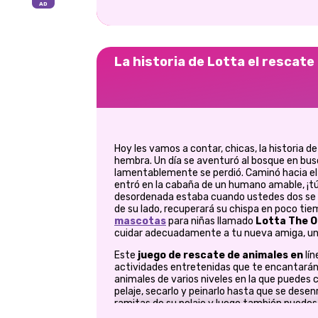
La historia de Lotta el rescate 
Hoy les vamos a contar, chicas, la historia d
hembra. Un día se aventuró al bosque en bu
lamentablemente se perdió. Caminó hacia el f
entró en la cabaña de un humano amable, ¡tú
desordenada estaba cuando ustedes dos se 
de su lado, recuperará su chispa en poco tie
mascotas
para niñas llamado
Lotta The O
cuidar adecuadamente a tu nueva amiga, una
Este
juego de rescate de animales en
lín
actividades entretenidas que te encantarán.
animales de varios niveles en la que puedes c
pelaje, secarlo y peinarlo hasta que se des
ramitas de su pelaje y luego también puedes q
los parches de barro y luego podrá mimar a l