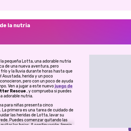
de la nutria
e la pequeña Lotta, una adorable nutria
sca de una nueva aventura, pero
río y la lluvia durante horas hasta que
! Asustada, herida y un poco
conocieron, pero con un poco de ayuda
mpo. Ven a jugar a este nuevo
juego de
tter Rescue
, y comprueba si puedes
 adorable nutria.
ea para niñas presenta cinco
 La primera es una tarea de cuidado de
uidar las heridas de Lotta, lavar su
enrede. Puedes comenzar quitando las
uitar las hojas. A continuación, limpie
a pequeña nutria con un baño de