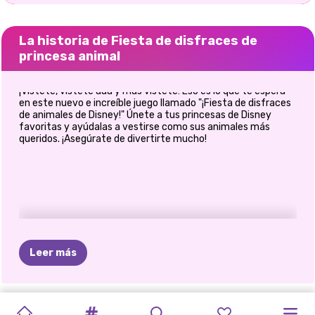
La historia de Fiesta de disfraces de
princesa animal
¡Vístete, vístete aaa y más vístete! Eso es lo que te espera
en este nuevo e increíble juego llamado "¡Fiesta de disfraces
de animales de Disney!" Únete a tus princesas de Disney
favoritas y ayúdalas a vestirse como sus animales más
queridos. ¡Asegúrate de divertirte mucho!
Leer más
FESTIVAL
DIOS
MIO
LA
HORA
SUÉTER
BFFS
ABRAZO
A
HERMANAS
NOCHE
DE
MEJORES
LA
BODA
PRINCESA
LAS