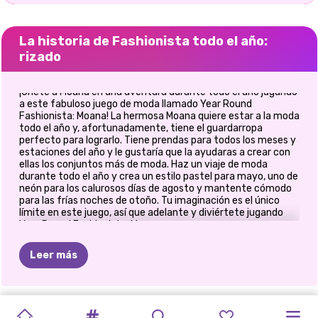
La historia de Fashionista todo el año:
rizado
¡Únete a Moana en una aventura durante todo el año jugando
a este fabuloso juego de moda llamado Year Round
Fashionista: Moana! La hermosa Moana quiere estar a la moda
todo el año y, afortunadamente, tiene el guardarropa
perfecto para lograrlo. Tiene prendas para todos los meses y
estaciones del año y le gustaría que la ayudaras a crear con
ellas los conjuntos más de moda. Haz un viaje de moda
durante todo el año y crea un estilo pastel para mayo, uno de
neón para los calurosos días de agosto y mantente cómodo
para las frías noches de otoño. Tu imaginación es el único
límite en este juego, así que adelante y diviértete jugando
Year Round Fashionista: Moana.
Leer más
CHICAS
ESTUDIANTES
¿QUÉ
ME
MAQUILLAJE
HALLOWEEN
PRINCESAS
PRINCESA
PRINCESAS
E-GIRL
DESAFÍO
JUEGO
DE
REGRESO