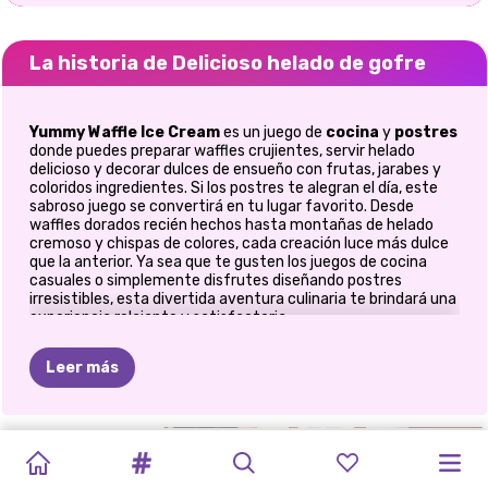
La historia de Delicioso helado de gofre
Yummy Waffle Ice Cream
es un juego de
cocina
y
postres
donde puedes preparar waffles crujientes, servir helado
delicioso y decorar dulces de ensueño con frutas, jarabes y
coloridos ingredientes. Si los postres te alegran el día, este
sabroso juego se convertirá en tu lugar favorito. Desde
waffles dorados recién hechos hasta montañas de helado
cremoso y chispas de colores, cada creación luce más dulce
que la anterior. Ya sea que te gusten los juegos de cocina
casuales o simplemente disfrutes diseñando postres
irresistibles, esta divertida aventura culinaria te brindará una
experiencia relajante y satisfactoria.
🍓 Crea la obra maestra de postre
Leer más
definitiva
Tu creatividad en la cocina no tiene límites.
CIUDAD
ELABORACIÓN
FOOD
MÁQUINA
RECETA
FÁBRICA
FÁBRICA
DIARIO
DE
CAKE
POP
HORNEAR
REGALO
Prepara gofres calientes y crujientes.
DE
LA
DE
TRUCK:
PARA
DE
RAMEN
DE
DONAS
DE
DONAS
MAMÁ:
MAKER
SORPRESA
DE
Añade deliciosos sabores de helado.