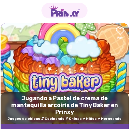
Jugando a Pastel de crema de
mantequilla arcoíris de Tiny Baker en
Prinxy
Juegos de chicas
Cocinando
Chicas
Niños
Horneando