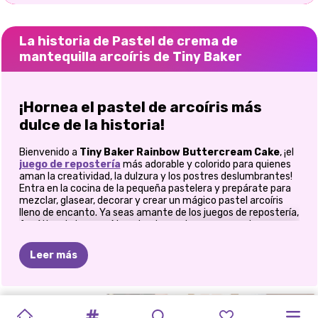
La historia de Pastel de crema de
mantequilla arcoíris de Tiny Baker
¡Hornea el pastel de arcoíris más
dulce de la historia!
Bienvenido a
Tiny Baker Rainbow Buttercream Cake
, ¡el
juego de repostería
más adorable y colorido para quienes
aman la creatividad, la dulzura y los postres deslumbrantes!
Entra en la cocina de la pequeña pastelera y prepárate para
mezclar, glasear, decorar y crear un mágico pastel arcoíris
lleno de encanto. Ya seas amante de los juegos de repostería,
fanático de los arcoíris o simplemente con ganas de una
experiencia culinaria relajante, este delicioso juego promete
diversión azucarada desde el primer batido.
Leer más
Mezcla, vierte y hornea el pastel
arcoíris de tus sueños
IMPERIO
MÁQUINA
MEME
DE
COOKINGDOM:
DESAFÍO
RECETAS
RECETAS
COCINAR