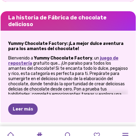
La historia de Fábrica de chocolate
delicioso
Yummy Chocolate Factory: ¡La mejor dulce aventura
para los amantes del chocolate!
Bienvenido a
Yummy Chocolate Factory
, un
juego de
repostería
gratuito que...
¡Un paraíso para todos los
amantes del chocolate! Si te encanta todo lo dulce, pegajoso
y rico, esta categoría es perfecta para ti. Prepárate para
sumergirte en el delicioso mundo de la elaboración del
chocolate, donde tendrás la oportunidad de crear deliciosas
delicias de chocolate desde cero. Pon a prueba tus
habilidades, completa emocionantes tareas y explora una
variedad de divertidos desafíos que hacen que este juego
sea entretenido y educativo. ¡Preparémonos para mezclar,
Leer más
derretir y crear obras maestras de chocolate!
Entra en el delicioso mundo del chocolate
En
Yummy Chocolate Factory
, ¡podrás convertirte en el
FÁBRICA
DIARIO
DE
RECETAS
COCINAR
MÁQUINA
CAKE
POP
JEFES
DEL
REGALO
FIESTA
DE
maestro del chocolate! Este juego de repostería está