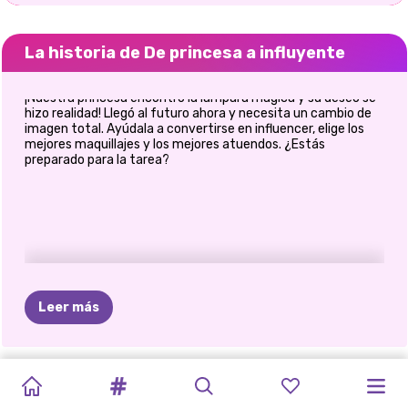
La historia de De princesa a influyente
¡Nuestra princesa encontró la lámpara mágica y su deseo se
hizo realidad! Llegó al futuro ahora y necesita un cambio de
imagen total. Ayúdala a convertirse en influencer, elige los
mejores maquillajes y los mejores atuendos. ¿Estás
preparado para la tarea?
Leer más
CHICAS
ESTUDIANTES
¿QUÉ
ME
MAQUILLAJE
HALLOWEEN
PRINCESAS
PRINCESA
PRINCESAS
E-GIRL
DESAFÍO
JUEGO
DE
REGRESO
TIKTOK
VS
DE
PONDRÍA
ESPELUZNANTE
EN
EL
ESTAMPADOS
POLINESIA
FASHION
MODA
DE
LA
VESTIR
A
LA