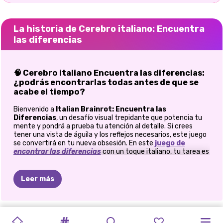
La historia de Cerebro italiano: Encuentra
las diferencias
🧠 Cerebro italiano Encuentra las diferencias:
¿podrás encontrarlas todas antes de que se
acabe el tiempo?
Bienvenido a
Italian Brainrot: Encuentra las
Diferencias
, un desafío visual trepidante que potencia tu
mente y pondrá a prueba tu atención al detalle. Si crees
tener una vista de águila y los reflejos necesarios, este juego
se convertirá en tu nueva obsesión. En este
juego de
encontrar las diferencias
con un toque italiano, tu tarea es
comparar dos imágenes aparentemente idénticas y
detectar
incluso las más sutiles diferencias antes de que se
acabe el tiempo. ¿Suena fácil? ¡Piénsalo de nuevo! Con 20
Leer más
niveles por superar y solo un minuto de tiempo, tu percepción
visual y concentración serán llevadas al límite.
🕹️ Cómo jugar:
CUADRÍCULA
LIMPIAR
CLASIFICACIÓN
MAHJONG
PUEBLO
ROMPECABEZA
REINA
DEL
ROMPECABEZAS
LOTTA
EL
EL
LAS