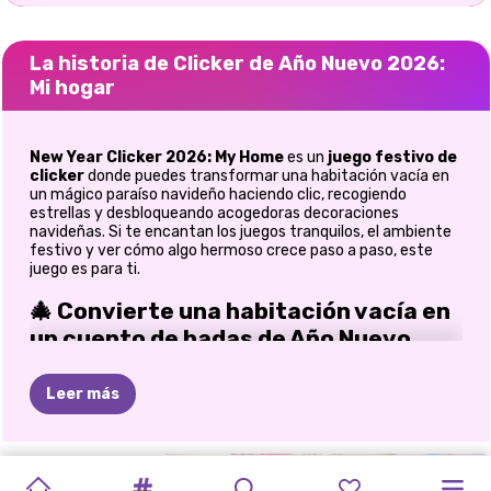
La historia de Clicker de Año Nuevo 2026:
Mi hogar
New Year Clicker 2026: My Home
es un
juego festivo de
clicker
donde puedes transformar una habitación vacía en
un mágico paraíso navideño haciendo clic, recogiendo
estrellas y desbloqueando acogedoras decoraciones
navideñas. Si te encantan los juegos tranquilos, el ambiente
festivo y ver cómo algo hermoso crece paso a paso, este
juego es para ti.
🎄 Convierte una habitación vacía en
un cuento de hadas de Año Nuevo
En este juego, puedes empezar con una habitación sencilla y
Leer más
vacía y transformarla poco a poco en un hogar cálido y
luminoso para Año Nuevo. Cada clic te acerca a la magia
navideña. Ganarás estrellas, desbloquearás decoraciones y
verás cómo tu espacio se llena de encanto festivo. Cuando
MONSTER
MOSAICO
CELEBRACIÓN
CONCIERTO
FESTIVAL
ELLIE:
&QUOT;
HERMANAS
jugué por primera vez a New Year Clicker 2026: My Home, el