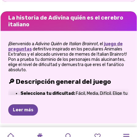
La historia de Adivina quién es el cerebro
italiano
¡Bienvenido a
Adivina Quién de Italian Brainrot
, el
juego de
preguntas
definitivo inspirado en los peculiares Animales
Extraños y el alocado universo de memes de Italian Brainrot!
Pon a prueba tu dominio de los personajes más alucinantes,
elige el nivel de dificultad y demuestra que eres el fanático
absoluto.
🔎 Descripción general del juego
Selecciona tu dificultad:
Fácil, Media, Difícil. Elige tu
desafío.
Mecánica del cuestionario:
identifica el personaje
Brainrot correcto de un conjunto de opciones de
Leer más
opción múltiple.
Puntuación y progreso:
gana puntos a medida que
respondes correctamente y agudiza tus
conocimientos sobre Brainrot.
MEME
DE
ANIMALES
VAMOS
A
LABUBU:
MOD
DE
GACHAS
PROBADOR
CONDUCTOR
DIARIO
DE
ELLIE
Y
EL
PRUEBA
Memes italianos famosos:
personajes extraídos de