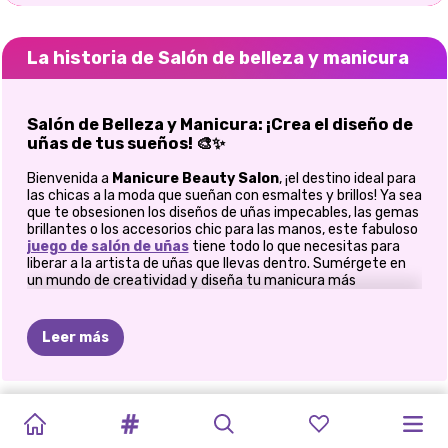
La historia de Salón de belleza y manicura
Salón de Belleza y Manicura: ¡Crea el diseño de
uñas de tus sueños! 🎨✨
Bienvenida a
Manicure Beauty Salon
, ¡el destino ideal para
las chicas a la moda que sueñan con esmaltes y brillos! Ya sea
que te obsesionen los diseños de uñas impecables, las gemas
brillantes o los accesorios chic para las manos, este fabuloso
juego de salón de uñas
tiene todo lo que necesitas para
liberar a la artista de uñas que llevas dentro. Sumérgete en
un mundo de creatividad y diseña tu manicura más
glamurosa. Desde elegantes tonos neutros hasta atrevidos
neones, y desde delicados diseños florales hasta tatuajes
vanguardistas,
Manicure Beauty Salon
te permite mezclar,
Leer más
combinar y maravillarte con tus propias obras maestras de
uñas. ¡Es más que un simple
juego de belleza
, es una
experiencia completa de manicura!
DE
NERDS
DE
TRATAMIENTO
ELLIE:
RUTINA
DE
CAMBIO
CAMBIO
DE
NERD
ELLIE
CAMBIO
💖 Características del juego
A
EMPOLLÓN
DE
UÑAS
CUIDADO
BELLEZA
DE
IMAGEN
DE
IMAGEN
A
PREPÁRATE
DE
IMAGEN