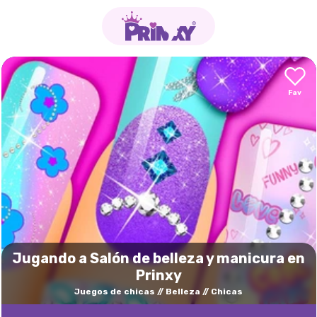
Jugando a Salón de belleza y manicura en
Prinxy
Juegos de chicas
Belleza
Chicas