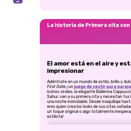
La historia de Primera cita con
El amor está en el aire y es
impresionar
Adéntrate en un mundo de estilo, brillo y d
First Date,¡
un
juego de vestir para parej
íconos virales, la elegante Ballerina Cappuc
Sahur, van a su primera cita y necesitan tus 
una noche inolvidable. Desde maquillaje has
eres quien crea los looks de sus citas soñada
un toque original o algo totalmente inesper
estilista!
💃 Viste a la encantadora b