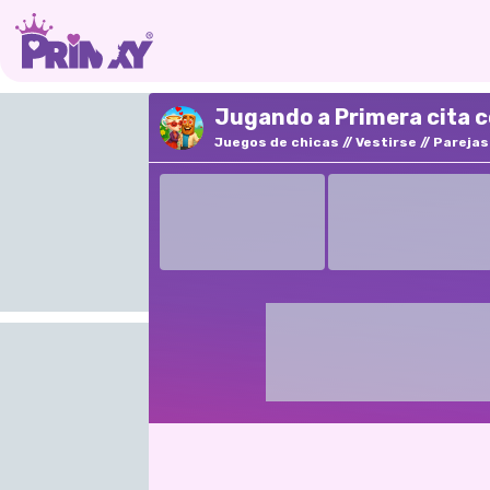
Jugando a Primera cita c
Juegos de chicas
Vestirse
Parejas