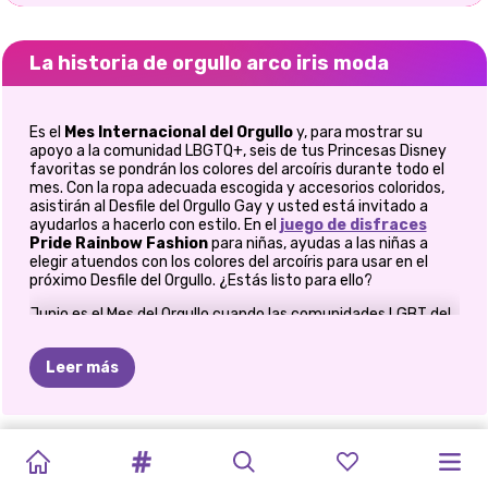
La historia de orgullo arco iris moda
Es el
Mes Internacional del Orgullo
y, para mostrar su
apoyo a la comunidad LBGTQ+, seis de tus Princesas Disney
favoritas se pondrán los colores del arcoíris durante todo el
mes. Con la ropa adecuada escogida y accesorios coloridos,
asistirán al Desfile del Orgullo Gay y usted está invitado a
ayudarlos a hacerlo con estilo. En el
juego de disfraces
Pride Rainbow Fashion
para niñas, ayudas a las niñas a
elegir atuendos con los colores del arcoíris para usar en el
próximo Desfile del Orgullo. ¿Estás listo para ello?
Junio es el Mes del Orgullo cuando las comunidades LGBT del
mundo se unen y celebran la libertad de ser ellos mismos. Las
marcas de ropa, tanto grandes como pequeñas, se enfocan
Leer más
en el arcoíris para mostrar su apoyo durante el mes del
Orgullo y todos los que no pertenecen a la comunidad LGBT
son bienvenidos a unirse a las celebraciones. En este juego
de
disfraces en
línea para chicas, te unirás a seis chicas de
FESTIVAL
ATUENDOS
MODA
DE
ESTÉTICA
ORGULLO
TENDENCIAS
PRINCESA
ENAMORAMIENTO
AÑO
PRINCESAS
Disney que quieren asistir al desfile del Orgullo con estilo, y
PRINCESS
MI
debes ayudarlas a elegir un vestido increíble o un atuendo
DE
URBANOS
OTOÑO
DE
DE
ARCO
IRIS
DE
PATRIA
DE
LA
NUEVO
ROCK
ANTI-
PLANIFICADOR
elegante mientras exploras sus colores del arcoíris.