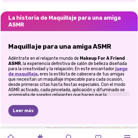
La historia de Maquillaje para una amiga
ASMR
Maquillaje para una amiga ASMR
Adéntrate en el relajante mundo de
Makeup For A Friend
ASMR
, la experiencia definitiva de salón de belleza diseñada
para la creatividad y la relajación. En este encantador
juego
de maquillaje
,
eres la estilista de cabecera de tus amigas
que necesitan un maquillaje impecable para cada ocasión,
desde primeras citas hasta fiestas especiales. Con el modo
ASMR activado, cada pincelada, aplicación y difuminado se
acompaña de sonidos relajantes que hacen que la
experiencia sea inmersiva y placentera.
Leer más
Transforma a tus amigas en iconos
del glamour
SUPERESTRELLA
ASMR
TRATAMIENTO
¡Tus amigas cuentan contigo para crear el look perfecto! Ya
TRATAMIENTO
MAQUILLAJE
ESTUDIO
MAQUILLAJE
TENDENCIAS
INSTA
PRINCESAS
REVISTA
sea aplicando la base para un acabado impecable, creando el