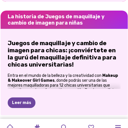
La historia de Juegos de maquillaje y
cambio de imagen para niñas
Juegos de maquillaje y cambio de
imagen para chicas: ¡conviértete en
la gurú del maquillaje definitiva para
chicas universitarias!
Entra en el mundo de la belleza y la creatividad con
Makeup
& Makeover Girl Games
, donde podrás ser una de las
mejores maquilladoras para 12 chicas universitarias que
necesitan una transformación con estilo. Desde maquillaje
glamoroso hasta peinados de moda, este juego ofrece
infinitas opciones para impulsar tu creatividad y sacar a
Leer más
relucir la gurú de belleza que llevas dentro. Con acceso a una
gama completa de cosméticos, desde sombras de ojos, lápiz
labial, brillo, purpurina e incluso pegatinas de diamantes de
imitación, podrás experimentar con tendencias modernas y
ASMR
MIÉRCOLES
DRAMA
DE
PREPARACIÓN
BILLIE
ELLIE:
CAMBIO
CAMBIO
MAGIA
DE
ELLIE
PREPÁRATE
CAMBIO
estilos atrevidos, creando looks únicos para cada chica.