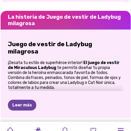
La historia de Juego de vestir de Ladybug
milagrosa
Juego de vestir de Ladybug
milagrosa
¡Desata tu estilo de superhéroe interior!
El juego de vestir
de Miraculous Ladybug
te permite diseñar tu propia
versión de la heroína enmascarada favorita de todos.
Combina disfraces, peinados, tonos de piel, formas de ojos y
colores de labios para crear una Ladybug o Cat Noir única,
totalmente a tu medida.
Dale estilo a tu superhéroe
Leer más
Trajes personalizables:
elige lunares clásicos en rojo
y negro, elegantes motivos de gatos, equipos
futuristas con brillantina o variaciones con temáticas
LAS
SALÓN
DE
LA
CHICA
atrevidas.
LINDO
EXCURSIÓN
CHICA
REINA
DEL
COSPLAY
SE
ELLIE:
UNA
LADYBUG
LAS
Peinados para todos:
Coletas, cortes bob, ondas