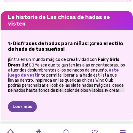
La historia de Las chicas de hadas se
visten
✨ Disfraces de hadas para niñas: ¡crea el estilo
de hada de tus sueños!
¡Entra en un mundo mágico de creatividad con
Fairy Girls
Dress Up!
🧚‍♀️ Ya sea que te gusten las alas encantadoras, los
atuendos deslumbrantes o los peinados de ensueño,
este
juego de vestir
te permite liberar a la hada estilista que
llevas dentro. Inspirada en las queridas chicas Winx Club,
podrás personalizar el look de las siete hadas mágicas, desde
peinados hasta tonos de piel, color de ojos y labios, ¡y crear
tus propios y deslumbrantes personajes de cuentos de
hadas! ¿Lista para crear un nuevo y brillante universo de
hadas?¡Entonces toma tu varita mágica (o simplemente tu
Leer más
ratón) y comienza!
✨ Características del juego
SALÓN
DE
LA
CHICA
HADA
DE
MARINETTE
REBAJAS
LINDO
PRINCESAS
COSPLAY
CHICAS
LAS
LADYBUG
LAS
Personalización completa:
cambia la ropa, los peinados,