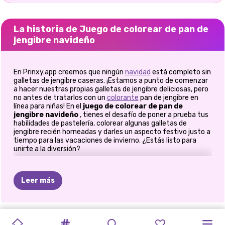
La historia de Juego de colorear de pan de
jengibre navideño
En Prinxy.app creemos que ningún
navidad
está completo sin
galletas de jengibre caseras. ¡Estamos a punto de comenzar
a hacer nuestras propias galletas de jengibre deliciosas, pero
no antes de tratarlos con un
colorante
pan de jengibre en
línea para niñas! En el
juego de colorear de pan de
jengibre navideño
, tienes el desafío de poner a prueba tus
habilidades de pastelería, colorear algunas galletas de
jengibre recién horneadas y darles un aspecto festivo justo a
tiempo para las vacaciones de invierno. ¿Estás listo para
unirte a la diversión?
En este juego de decoración de
galletas en línea,
encontrarás cinco galletas de jengibre con temas navideños.
Leer más
Nuestra talentosa chef los horneó esta mañana, los decoró
con un glaseado de manto blanco brillante, y ahora solo
necesitan el toque final. ¡Y aquí es donde ustedes, pequeños
artistas, intervienen! Nuestra selección de galletas de
MAQUILLAJE
AMOR
CON
FESTIVAL
CELEBRACIÓN
BFFS
JUEGO
DE
NAVIDAD
PRINCESAS
PREPÁRATE
TENDENCIAS
jengibre incluye la tradicional galleta de reno, un copo de
PRINCESAS
CÓMO
nieve perfecto, una estrella e incluso una campana