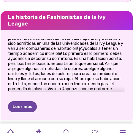
La historia de Fashionistas de la Ivy
League
¡Dos de nuestras princesas favoritas, Rapunzel y Belle, han
sido admitidas en una de las universidades de la Ivy League y
van a ser compañeras de habitación! ¡Ayúdalos a tener un
tiempo académico increíble! Lo primero es lo primero, debes
ayudarlos a decorar su dormitorio. Es una habitación bonita,
pero bastante básica, necesita un toque personal. Así que
agregue algunas almohadas de colores, cuelgue algunos
carteles y fotos, luces de colores para crear un ambiente
lindo y llene el armario con su ropa. Ahora que su habitación
está lista, necesitan encontrar un lindo atuendo para el
primer día de clases. Viste a Rapunzel con un uniforme
clásico con una falda roja plisada, una corbata a juego y una
chaqueta azul oscuro o combina un suéter de punto con una
falda de tul femenina y complementa con una hermosa
Leer más
bolsa de mensajero con estampados de flores, una bufanda
en el pelo y una rosa. cuaderno. ¡Ahora es el momento de
Belle! Podría usar una camisa amarilla, una falda lápiz verde y
una corbata a rayas o una blusa blanca, una chaqueta rosa,
ESTUDIANTES
PRINCESA
CHICA
ELLIE
Y
VILLANOS
ELIZA
Y
PRINCESAS
PRINCESAS
DIARIO
PRINCESA
SUPERHÉROE
PRINCESAS
un collar largo de oro y un par de jeans. También puede usar