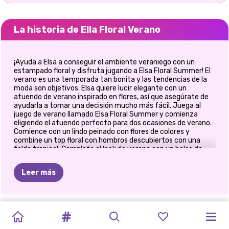
La historia de Ella Floral Verano
¡Ayuda a Elsa a conseguir el ambiente veraniego con un
estampado floral y disfruta jugando a Elsa Floral Summer! El
verano es una temporada tan bonita y las tendencias de la
moda son objetivos. Elsa quiere lucir elegante con un
atuendo de verano inspirado en flores, así que asegúrate de
ayudarla a tomar una decisión mucho más fácil. Juega al
juego de verano llamado Elsa Floral Summer y comienza
eligiendo el atuendo perfecto para dos ocasiones de verano.
Comience con un lindo peinado con flores de colores y
combine un top floral con hombros descubiertos con una
falda tropical. Completa el look de verano con un bolso de
mariquita o un bonito bolso de playa de paja. A continuación,
disfruta de unos preciosos vestidos que son perfectos para
Leer más
el verano. Puedes conseguir un look romántico o de princesa
griega para la linda Elsa. ¡Disfruta de este juego en nuestro
increíble sitio web!
GLAMOUR
FRESA
TENDENCIAS
ESTÉTICA
MARINETTE
EXCURSIÓN
CELEBRACIÓN
ELIZA
Y
PRINCESAS
BESTIES
ANNIE
Y
FASHIONISTA
#VIDADEPLAYA
FLORALES
DE
WINTER
DE
DE
BLONDIE
VERANO
DEL
ELIZA
TODO
EL