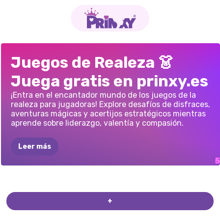
CAMBIO
DE
BODA
PRINCESA
PRINCESA
CITA
AHORA
Y
VESTIR
A
LA
Juegos de Realeza 👗
IMAGEN
MODERNO
MEDIEVAL
REAL
ENTONCES:
REINA
DRAGÓN
Juega gratis en prinxy.es
DE
LA
REINA
MAQUILLAJE
DE
PRINCESA
DE
¡Entra en el encantador mundo de los juegos de la
realeza para jugadoras! Explore desafíos de disfraces,
HIELO
aventuras mágicas y acertijos estratégicos mientras
aprende sobre liderazgo, valentía y compasión.
Leer más
+