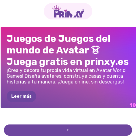
FUSIÓN
DEL
AVATAR
WORLD:
AVATAR
WORLD:
AVATAR
WORLD:
AVATAR
WORLD:
ESTILISTA
DE
PERSONAJES
DEL
LABUBU
Y
AVATAR
WORLD:
AVATAR
WORLD
Juegos de Juegos del
MUNDO
DE
EL
MEJOR
LIBRO
SALÓN
DE
DESEMPAQUETADO
CIUDAD
AVATAR
MUNDO
AVATAR
AVATAR
ESTILISTA
ÚLTIMA
VERSIÓN
mundo de Avatar 👗
AVATAR:
CAMINO
PARA
COLOREAR
BELLEZA
DE
JUGUETES
INVERNAL
AL
ESCENARIO
SECRETOS
Juega gratis en prinxy.es
¡Crea y decora tu propia vida virtual en Avatar World
Games! Diseña avatares, construye casas y cuenta
historias a tu manera. ¡Juega online, sin descargas!
Leer más
+