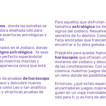
Para aquellos que disfrutan 
pos
, donde las estrellas se
temática
astrológica
los ll
dora diseñada solo para
signos del zodíaco. Resuelve
e aventuras astrológicas y
secretos de tu destino. Con
ad.
forja amistades que trascien
encontrar a tu alma gemela a
rados en el zodíaco, donde
igno astrológico
. Ya seas
Prepárate para quedar hipno
do perfecto esperándote!
horóscopos
que ofrecen una
oda mientras mezclas y
misterios del zodíaco y des
 apariencia única que está
de las constelaciones. Con u
cósmica, nuestros juegos de
un reino donde las posibilida
ón de pruebas
de horóscopo
díaco y descubre nuevos
Entonces, ¿qué estáis espe
e como Leo o tan analítico
encantadores juegos inspir
 y atractivas pruebas de
guíen en un viaje inolvidable
solo para ti, ¡y es hora de ab