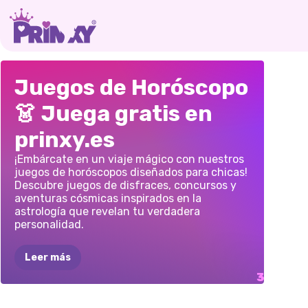
RUEDA
DE
LA
MI
GUÍA
Juegos de Horóscopo
MODA
DE
LA
MAQUILLAJE
MODA
👗 Juega gratis en
ASTROLOGÍA
DEL
ZODIACO
ZODI
prinxy.es
¡Embárcate en un viaje mágico con nuestros
juegos de horóscopos diseñados para chicas!
Descubre juegos de disfraces, concursos y
aventuras cósmicas inspirados en la
astrología que revelan tu verdadera
personalidad.
Leer más