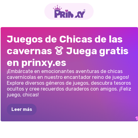
JUEGO
DE
Juegos de Chicas de las
VESTIR
PARA
cavernas 👗 Juega gratis
NIÑAS
DE
LA
CUEVA
en prinxy.es
¡Embárcate en emocionantes aventuras de chicas
cavernícolas en nuestro encantador reino de juegos!
Explore diversos géneros de juegos, descubra tesoros
ocultos y cree recuerdos duraderos con amigos. ¡Feliz
juego, chicas!
Leer más