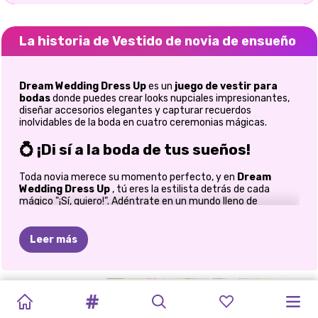
La historia de Vestido de novia de ensueño
Dream Wedding Dress Up
es un
juego de vestir para
bodas
donde puedes crear looks nupciales impresionantes,
diseñar accesorios elegantes y capturar recuerdos
inolvidables de la boda en cuatro ceremonias mágicas.
💍 ¡Di sí a la boda de tus sueños!
Toda novia merece su momento perfecto, y en
Dream
Wedding Dress Up
, tú eres la estilista detrás de cada
mágico "¡Sí, quiero!". Adéntrate en un mundo lleno de
romance, vestidos deslumbrantes, accesorios elegantes y
celebraciones inolvidables mientras creas looks nupciales
impresionantes en cuatro temas de boda únicos.
Leer más
Tanto si siempre has soñado con diseñar bodas de cuento de
hadas como si simplemente te apasionan los juegos de
moda, esta encantadora aventura nupcial te permitirá dar
PROPUESTA
VESTIDO
TOCA
LIFE
LA
BODA
INSTA
BODA
MI
MI
BODA
DRAMA
BRIDEZILLA
ELLIE
rienda suelta a tu creatividad. Combina vestidos glamurosos
con joyas deslumbrantes, preciosos ramos, zapatos
DE
BODA
DE
NOVIA
HOME:
ARRUINADA
MAKEUP:
DOBLE
PLANIFICADOR
PERFECTA
DEL
DÍA
ELLIE
BODA